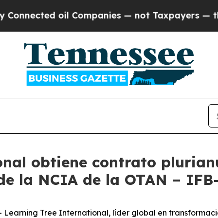
ected oil Companies — not Taxpayers — the Chanc
nal obtiene contrato plurian
 de la NCIA de la OTAN – IF
rning Tree International, líder global en transformació