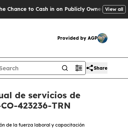
e to Cash in on Publicly Owned oil
Five Question
View all
Provided by AGP
Share
ual de servicios de
B-CO-423236-TRN
n de la fuerza laboral y capacitación