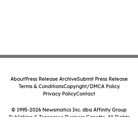
About
Press Release Archive
Submit Press Release
Terms & Conditions
Copyright/DMCA Policy
Privacy Policy
Contact
© 1995-2026 Newsmatics Inc. dba Affinity Group
Publishing & Tennessee Business Gazette. All Rights
Reserved.