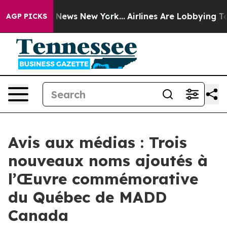
e was CBS News New York...
Airlines Are Lobbying To Ch
AGP PICKS
Avis aux médias : Trois
nouveaux noms ajoutés à
l’Œuvre commémorative
du Québec de MADD
Canada