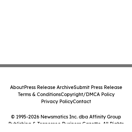
About
Press Release Archive
Submit Press Release
Terms & Conditions
Copyright/DMCA Policy
Privacy Policy
Contact
© 1995-2026 Newsmatics Inc. dba Affinity Group
Publishing & Tennessee Business Gazette. All Rights
Reserved.