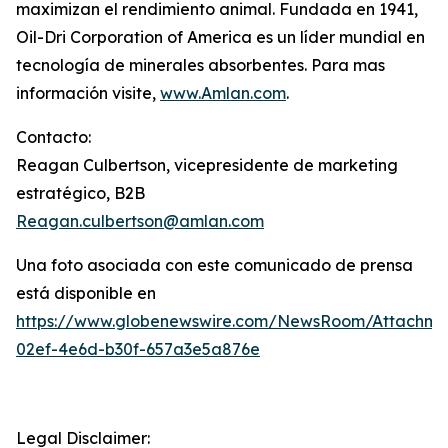
maximizan el rendimiento animal. Fundada en 1941,
Oil-Dri Corporation of America es un líder mundial en
tecnología de minerales absorbentes. Para mas
información visite,
www
.
Amlan
.
com
.
Contacto:
Reagan Culbertson, vicepresidente de marketing
estratégico, B2B
Reagan.culbertson@amlan.com
Una foto asociada con este comunicado de prensa
está disponible en
https://www.globenewswire.com/NewsRoom/Attachm
02ef-4e6d-b30f-657a3e5a876e
Legal Disclaimer: